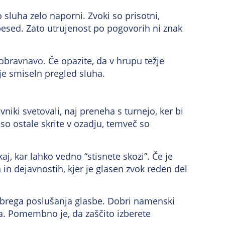
 sluha zelo naporni. Zvoki so prisotni,
besed. Zato utrujenost po pogovorih ni znak
obravnavo. Če opazite, da v hrupu težje
 je smiseln pregled sluha.
iki svetovali, naj preneha s turnejo, ker bi
so ostale skrite v ozadju, temveč so
, kar lahko vedno “stisnete skozi”. Če je
n dejavnostih, kjer je glasen zvok reden del
dobrega poslušanja glasbe. Dobri namenski
na. Pomembno je, da zaščito izberete