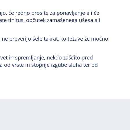
o, če redno prosite za ponavljanje ali če
mate tinitus, občutek zamašenega ušesa ali
a ne preverijo šele takrat, ko težave že močno
vet in spremljanje, nekdo zaščito pred
 od vrste in stopnje izgube sluha ter od