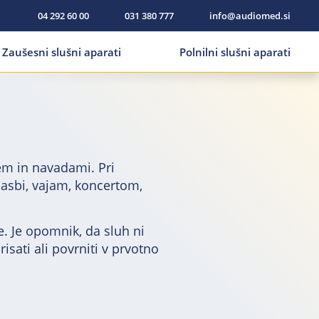
04 292 60 00
031 380 777
info@audiomed.si
Zaušesni slušni aparati
Polnilni slušni aparati
jem in navadami. Pri
glasbi, vajam, koncertom,
e. Je opomnik, da sluh ni
sati ali povrniti v prvotno