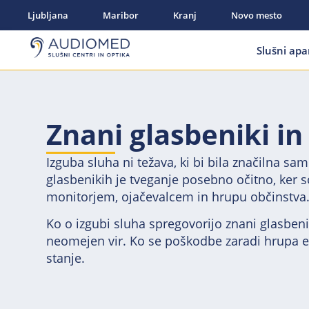
Ljubljana
Maribor
Kranj
Novo mesto
Slušni apa
Znani glasbeniki in
Izguba sluha ni težava, ki bi bila značilna s
glasbenikih je tveganje posebno očitno, ker so 
monitorjem, ojačevalcem in hrupu občinstva
Ko o izgubi sluha spregovorijo znani glasbeni
neomejen vir. Ko se poškodbe zaradi hrupa enk
stanje.