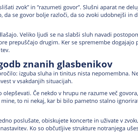
šati zvok” in “razumeti govor”. Slušni aparat ne delu
to, da se govor bolje razloči, da so zvoki udobnejši in
ašajo. Veliko ljudi se na slabši sluh navadi postopoma
re prepuščajo drugim. Ker se spremembe dogajajo poča
tev.
zgodb znanih glasbenikov
očilo: izguba sluha in tinitus nista nepomembna. N
est v vsakdanjih situacijah.
 olepševati. Če nekdo v hrupu ne razume več govora, 
ne mine, to ni nekaj, kar bi bilo pametno stalno ignor
vedno poslušate, obiskujete koncerte in uživate v zvoku
onastavitev. Ko so občutljive strukture notranjega uš