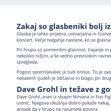
Zakaj so glasbeniki bolj i
Glasba je lahko prijetna, ustvarjalna in čust
koncert. Večje tveganje nastane, ko se glasna 
Pri hrupu so pomembni glasnost, trajanje in
nekoliko nižjim, a še vedno previsokim ravne
spregleda.
Pogost spremljevalec je tudi tinitus. To je za
nekaterih ljudeh je občasno in blago, pri dru
Dave Grohl in težave z g
Dave Grohl, znan iz skupin Nirvana in Foo Figh
ustnic. Njegova izkušnja dobro pokaže nekaj, k
ampak da v hrupu ne razumete govora.