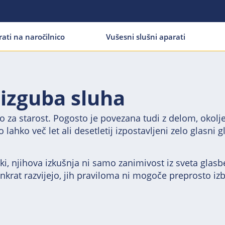
rati na naročilnico
Vušesni slušni aparati
 izguba sluha
amo za starost. Pogosto je povezana tudi z delom, okol
lahko več let ali desetletij izpostavljeni zelo glasni 
.
ki, njihova izkušnja ni samo zanimivost iz sveta glasb
rat razvijejo, jih praviloma ni mogoče preprosto izbri