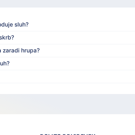
oduje sluh?
 skrb?
a zaradi hrupa?
luh?