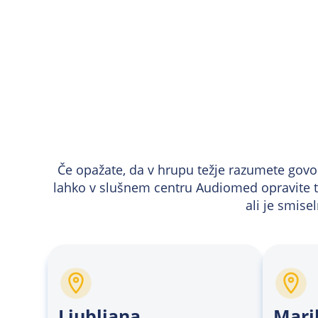
Če opažate, da v hrupu težje razumete govor, 
lahko v slušnem centru Audiomed opravite te
ali je smise
Ljubljana
Mari