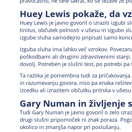
pravočasno, ne šele takrat, ko se težave že po
Huey Lewis pokaže, da v
Huey Lewis je javno govoril o izraziti izgubi 
tinitus, občutek polnosti v ušesu in izgubo 
izgube sluha samodejno pripisati samo konce
Izguba sluha ima lahko več vzrokov. Povezana 
poškodbami ali drugimi zdravstvenimi stanj
dovolj. Potreben je slušni test, po potrebi pa
Ta razlika je pomembna tudi za pričakovanja
in razumevanju govora, niso pa enaka rešitev z
izcedku ali izrazitem občutku pritiska v ušesu
Gary Numan in življenje 
Tudi Gary Numan je javno govoril o zelo izraz
drugi slušni pripomoček ni znak poraza. Pogo
okolico in zmanjša napor pri poslušanju.