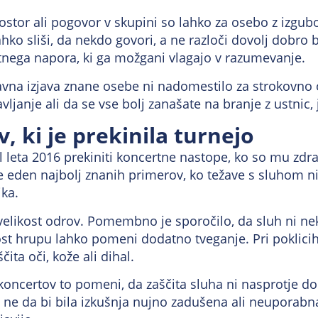
ostor ali pogovor v skupini so lahko za osebo z izgubo
ko sliši, da nekdo govori, a ne razloči dovolj dobro 
nega napora, ki ga možgani vlagajo v razumevanje.
avna izjava znane osebe ni nadomestilo za strokovno 
ljanje ali da se vse bolj zanašate na branje z ustnic,
, ki je prekinila turnejo
leta 2016 prekiniti koncertne nastope, ko so mu zdravn
e eden najbolj znanih primerov, ko težave s sluhom ni
ika.
ikost odrov. Pomembno je sporočilo, da sluh ni nekaj
t hrupu lahko pomeni dodatno tveganje. Pri poklicih i
ita oči, kože ali dihal.
 koncertov to pomeni, da zaščita sluha ni nasprotje 
, ne da bi bila izkušnja nujno zadušena ali neuporab