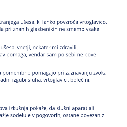
tranjega ušesa, ki lahko povzroča vrtoglavico,
 da pri znanih glasbenikih ne smemo vsake
esa, vnetji, nekaterimi zdravili,
ežav pomaga, vendar sam po sebi ne pove
sluha pomembno pomagajo pri zaznavanju zvoka
ni izgubi sluha, vrtoglavici, bolečini,
va izkušnja pokaže, da slušni aparat ali
ažje sodeluje v pogovorih, ostane povezan z