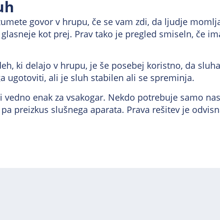
uh
zumete govor v hrupu, če se vam zdi, da ljudje momljaj
 glasneje kot prej. Prav tako je pregled smiseln, če i
deh, ki delajo v hrupu, je še posebej koristno, da sluh
 ugotoviti, ali je sluh stabilen ali se spreminja.
 ni vedno enak za vsakogar. Nekdo potrebuje samo nas
 preizkus slušnega aparata. Prava rešitev je odvisna