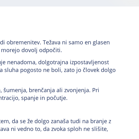
 tudi obremenitev. Težava ni samo en glasen
e morejo dovolj odpočiti.
uje nenadoma, dolgotrajna izpostavljenost
 sluha pogosto ne boli, zato jo človek dolgo
, šumenja, brenčanja ali zvonjenja. Pri
tracijo, spanje in počutje.
n tem, da se že dolgo zanaša tudi na branje z
ava ni vedno to, da zvoka sploh ne slišite,