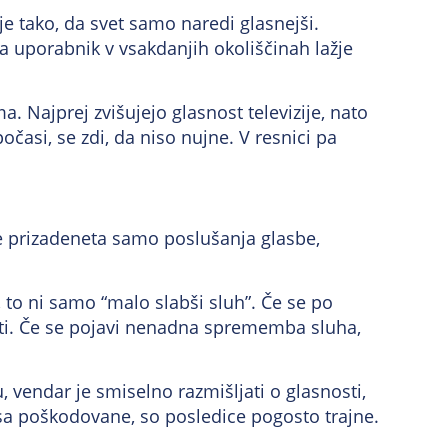
je tako, da svet samo naredi glasnejši.
 da uporabnik v vsakdanjih okoliščinah lažje
. Najprej zvišujejo glasnost televizije, nato
si, se zdi, da niso nujne. V resnici pa
e prizadeneta samo poslušanja glasbe,
to ni samo “malo slabši sluh”. Če se po
irati. Če se pojavi nenadna sprememba sluha,
, vendar je smiselno razmišljati o glasnosti,
esa poškodovane, so posledice pogosto trajne.