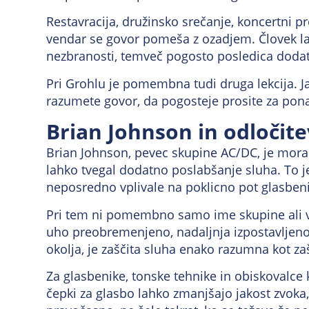
Restavracija, družinsko srečanje, koncertni pr
vendar se govor pomeša z ozadjem. Človek lah
nezbranosti, temveč pogosto posledica dodat
Pri Grohlu je pomembna tudi druga lekcija. J
razumete govor, da pogosteje prosite za ponav
Brian Johnson in odločitev
Brian Johnson, pevec skupine AC/DC, je moral 
lahko tvegal dodatno poslabšanje sluha. To j
neposredno vplivale na poklicno pot glasben
Pri tem ni pomembno samo ime skupine ali vel
uho preobremenjeno, nadaljnja izpostavljenos
okolja, je zaščita sluha enako razumna kot zašč
Za glasbenike, tonske tehnike in obiskovalce
čepki za glasbo lahko zmanjšajo jakost zvoka