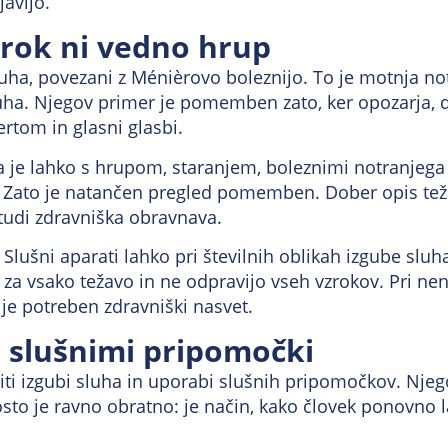
javijo.
zrok ni vedno hrup
sluha, povezani z Ménièrovo boleznijo. To je motnja no
sluha. Njegov primer je pomemben zato, ker opozarja,
rtom in glasni glasbi.
je lahko s hrupom, staranjem, boleznimi notranjega uš
i. Zato je natančen pregled pomemben. Dober opis t
 tudi zdravniška obravnava.
. Slušni aparati lahko pri številnih oblikah izgube 
a vsako težavo in ne odpravijo vseh vzrokov. Pri nenad
 je potreben zdravniški nasvet.
s slušnimi pripomočki
iti izgubi sluha in uporabi slušnih pripomočkov. Njego
sto je ravno obratno: je način, kako človek ponovno l