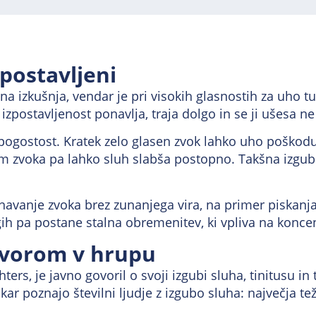
zpostavljeni
vena izkušnja, vendar je pri visokih glasnostih za uho
izpostavljenost ponavlja, traja dolgo in se ji ušesa n
 pogostost. Kratek zelo glasen zvok lahko uho poškod
m zvoka pa lahko sluh slabša postopno. Takšna izguba
znavanje zvoka brez zunanjega vira, na primer piskanja
gih pa postane stalna obremenitev, ki vpliva na koncen
ovorom v hrupu
ters, je javno govoril o svoji izgubi sluha, tinitusu i
ar poznajo številni ljudje z izgubo sluha: največja tež