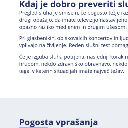
Kdaj je dobro preveriti sl
Pregled sluha je smiseln, če pogosto težje ra
drugi opažajo, da imate televizijo nastavljeno
opazno razliko med enim in drugim ušesom.
Pri glasbenikih, obiskovalcih koncertov in lju
vplivajo na življenje. Reden slušni test pomaga
Če je izguba sluha potrjena, naslednji korak
hrupom, nekdo zdravniško obravnavo, nekdo pa
tega, v katerih situacijah imate največ težav.
Pogosta vprašanja