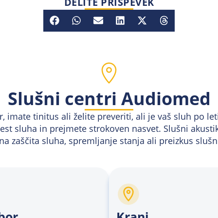
DELITE PRISPEVEK
Slušni centri Audiomed
imate tinitus ali želite preveriti, ali je vaš sluh po le
st sluha in prejmete strokoven nasvet. Slušni akusti
lna zaščita sluha, spremljanje stanja ali preizkus sluš
bor
Kranj