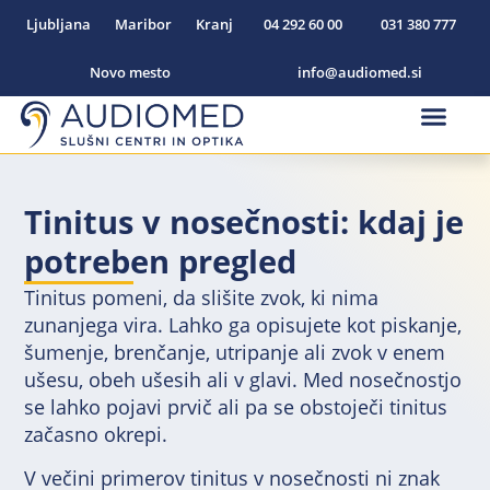
Ljubljana
Maribor
Kranj
04 292 60 00
031 380 777
Novo mesto
info@audiomed.si
Slušni aparati na naročilni
Vušesni slušni aparati
Zaušesni slušni aparati
Polnilni slušni aparati
Tinitus v nosečnosti: kdaj je
potreben pregled
Tinitus pomeni, da slišite zvok, ki nima
zunanjega vira. Lahko ga opisujete kot piskanje,
šumenje, brenčanje, utripanje ali zvok v enem
ušesu, obeh ušesih ali v glavi. Med nosečnostjo
se lahko pojavi prvič ali pa se obstoječi tinitus
začasno okrepi.
V večini primerov tinitus v nosečnosti ni znak