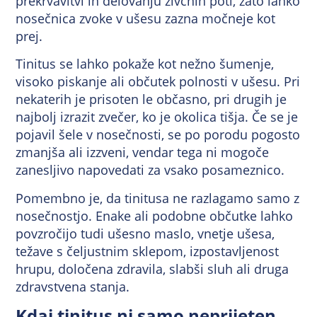
prekrvavitvi in delovanju živčnih poti, zato lahko
nosečnica zvoke v ušesu zazna močneje kot
prej.
Tinitus se lahko pokaže kot nežno šumenje,
visoko piskanje ali občutek polnosti v ušesu. Pri
nekaterih je prisoten le občasno, pri drugih je
najbolj izrazit zvečer, ko je okolica tišja. Če se je
pojavil šele v nosečnosti, se po porodu pogosto
zmanjša ali izzveni, vendar tega ni mogoče
zanesljivo napovedati za vsako posameznico.
Pomembno je, da tinitusa ne razlagamo samo z
nosečnostjo. Enake ali podobne občutke lahko
povzročijo tudi ušesno maslo, vnetje ušesa,
težave s čeljustnim sklepom, izpostavljenost
hrupu, določena zdravila, slabši sluh ali druga
zdravstvena stanja.
Kdaj tinitus ni samo neprijeten