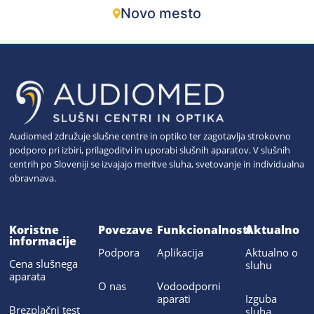
Novo mesto
Audiomed združuje slušne centre in optiko ter zagotavlja strokovno
podporo pri izbiri, prilagoditvi in uporabi slušnih aparatov. V slušnih
centrih po Sloveniji se izvajajo meritve sluha, svetovanje in individualna
obravnava.
Koristne
Povezave
Funkcionalnosti
Aktualno
informacije
Podpora
Aplikacija
Aktualno o
Cena slušnega
sluhu
aparata
O nas
Vodoodporni
aparati
Izguba
Brezplačni test
sluha