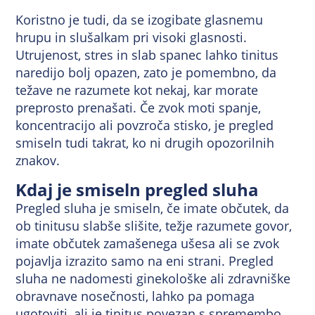
Koristno je tudi, da se izogibate glasnemu
hrupu in slušalkam pri visoki glasnosti.
Utrujenost, stres in slab spanec lahko tinitus
naredijo bolj opazen, zato je pomembno, da
težave ne razumete kot nekaj, kar morate
preprosto prenašati. Če zvok moti spanje,
koncentracijo ali povzroča stisko, je pregled
smiseln tudi takrat, ko ni drugih opozorilnih
znakov.
Kdaj je smiseln pregled sluha
Pregled sluha je smiseln, če imate občutek, da
ob tinitusu slabše slišite, težje razumete govor,
imate občutek zamašenega ušesa ali se zvok
pojavlja izrazito samo na eni strani. Pregled
sluha ne nadomesti ginekološke ali zdravniške
obravnave nosečnosti, lahko pa pomaga
ugotoviti, ali je tinitus povezan s spremembo