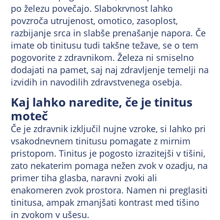
po železu povečajo. Slabokrvnost lahko
povzroča utrujenost, omotico, zasoplost,
razbijanje srca in slabše prenašanje napora. Če
imate ob tinitusu tudi takšne težave, se o tem
pogovorite z zdravnikom. Železa ni smiselno
dodajati na pamet, saj naj zdravljenje temelji na
izvidih in navodilih zdravstvenega osebja.
Kaj lahko naredite, če je tinitus
moteč
Če je zdravnik izključil nujne vzroke, si lahko pri
vsakodnevnem tinitusu pomagate z mirnim
pristopom. Tinitus je pogosto izrazitejši v tišini,
zato nekaterim pomaga nežen zvok v ozadju, na
primer tiha glasba, naravni zvoki ali
enakomeren zvok prostora. Namen ni preglasiti
tinitusa, ampak zmanjšati kontrast med tišino
in zvokom v ušesu.