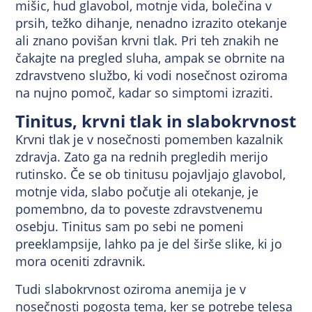
mišic, hud glavobol, motnje vida, bolečina v
prsih, težko dihanje, nenadno izrazito otekanje
ali znano povišan krvni tlak. Pri teh znakih ne
čakajte na pregled sluha, ampak se obrnite na
zdravstveno službo, ki vodi nosečnost oziroma
na nujno pomoč, kadar so simptomi izraziti.
Tinitus, krvni tlak in slabokrvnost
Krvni tlak je v nosečnosti pomemben kazalnik
zdravja. Zato ga na rednih pregledih merijo
rutinsko. Če se ob tinitusu pojavljajo glavobol,
motnje vida, slabo počutje ali otekanje, je
pomembno, da to poveste zdravstvenemu
osebju. Tinitus sam po sebi ne pomeni
preeklampsije, lahko pa je del širše slike, ki jo
mora oceniti zdravnik.
Tudi slabokrvnost oziroma anemija je v
nosečnosti pogosta tema, ker se potrebe telesa