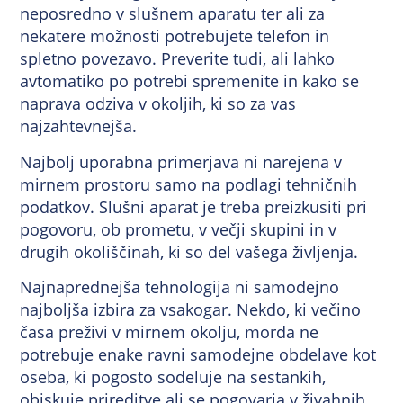
neposredno v slušnem aparatu ter ali za
nekatere možnosti potrebujete telefon in
spletno povezavo. Preverite tudi, ali lahko
avtomatiko po potrebi spremenite in kako se
naprava odziva v okoljih, ki so za vas
najzahtevnejša.
Najbolj uporabna primerjava ni narejena v
mirnem prostoru samo na podlagi tehničnih
podatkov. Slušni aparat je treba preizkusiti pri
pogovoru, ob prometu, v večji skupini in v
drugih okoliščinah, ki so del vašega življenja.
Najnaprednejša tehnologija ni samodejno
najboljša izbira za vsakogar. Nekdo, ki večino
časa preživi v mirnem okolju, morda ne
potrebuje enake ravni samodejne obdelave kot
oseba, ki pogosto sodeluje na sestankih,
obiskuje prireditve ali se pogovarja v živahnih