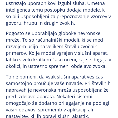
ustrezajo uporabnikovi izgubi sluha. Umetna
inteligenca temu postopku dodaja modele, ki
so bili usposobljeni za prepoznavanje vzorcev v
govoru, hrupu in drugih zvokih.
Pogosto se uporabljajo globoke nevronske
mreže. To so računalniški modeli, ki se med
razvojem učijo na velikem številu zvočnih
primerov. Ko je model vgrajen v slušni aparat,
lahko v zelo kratkem času oceni, kaj se dogaja v
okolici, in ustrezno spremeni obdelavo zvoka.
To ne pomeni, da vsak slušni aparat ves čas
samostojno proučuje vaše navade. Pri številnih
napravah je nevronska mreža usposobljena že
pred izdelavo aparata. Nekateri sistemi
omogočajo še dodatno prilagajanje na podlagi
vaših odzivov, sprememb v aplikaciji ali
nastavitev, ki jih opravi slušni akustik.