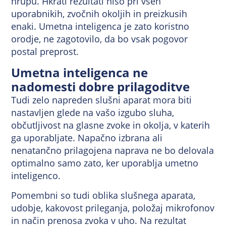
hrupu. Hkrati rezultati niso pri vseh
uporabnikih, zvočnih okoljih in preizkusih
enaki. Umetna inteligenca je zato koristno
orodje, ne zagotovilo, da bo vsak pogovor
postal preprost.
Umetna inteligenca ne
nadomesti dobre prilagoditve
Tudi zelo napreden slušni aparat mora biti
nastavljen glede na vašo izgubo sluha,
občutljivost na glasne zvoke in okolja, v katerih
ga uporabljate. Napačno izbrana ali
nenatančno prilagojena naprava ne bo delovala
optimalno samo zato, ker uporablja umetno
inteligenco.
Pomembni so tudi oblika slušnega aparata,
udobje, kakovost prileganja, položaj mikrofonov
in način prenosa zvoka v uho. Na rezultat