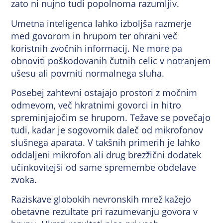
zato ni nujno tudi popolnoma razumljiv.
Umetna inteligenca lahko izboljša razmerje
med govorom in hrupom ter ohrani več
koristnih zvočnih informacij. Ne more pa
obnoviti poškodovanih čutnih celic v notranjem
ušesu ali povrniti normalnega sluha.
Posebej zahtevni ostajajo prostori z močnim
odmevom, več hkratnimi govorci in hitro
spreminjajočim se hrupom. Težave se povečajo
tudi, kadar je sogovornik daleč od mikrofonov
slušnega aparata. V takšnih primerih je lahko
oddaljeni mikrofon ali drug brezžični dodatek
učinkovitejši od same spremembe obdelave
zvoka.
Raziskave globokih nevronskih mrež kažejo
obetavne rezultate pri razumevanju govora v