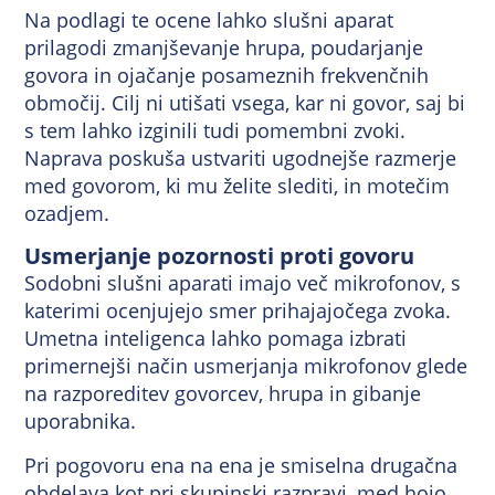
Na podlagi te ocene lahko slušni aparat
prilagodi zmanjševanje hrupa, poudarjanje
govora in ojačanje posameznih frekvenčnih
območij. Cilj ni utišati vsega, kar ni govor, saj bi
s tem lahko izginili tudi pomembni zvoki.
Naprava poskuša ustvariti ugodnejše razmerje
med govorom, ki mu želite slediti, in motečim
ozadjem.
Usmerjanje pozornosti proti govoru
Sodobni slušni aparati imajo več mikrofonov, s
katerimi ocenjujejo smer prihajajočega zvoka.
Umetna inteligenca lahko pomaga izbrati
primernejši način usmerjanja mikrofonov glede
na razporeditev govorcev, hrupa in gibanje
uporabnika.
Pri pogovoru ena na ena je smiselna drugačna
obdelava kot pri skupinski razpravi, med hojo