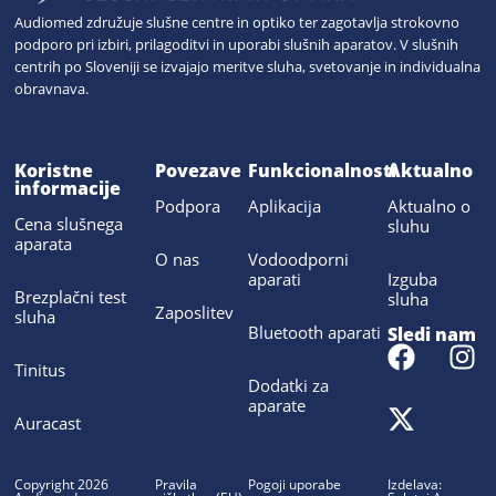
Audiomed združuje slušne centre in optiko ter zagotavlja strokovno
podporo pri izbiri, prilagoditvi in uporabi slušnih aparatov. V slušnih
centrih po Sloveniji se izvajajo meritve sluha, svetovanje in individualna
obravnava.
Koristne
Povezave
Funkcionalnosti
Aktualno
informacije
Podpora
Aplikacija
Aktualno o
Cena slušnega
sluhu
aparata
O nas
Vodoodporni
aparati
Izguba
Brezplačni test
sluha
Zaposlitev
sluha
Bluetooth aparati
Sledi nam
Tinitus
Dodatki za
aparate
Auracast
Copyright 2026
Pravila
Pogoji uporabe
Izdelava: