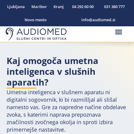
Ljubljana
Maribor
Kranj
04 292 60 00
031 380 777
Novo mesto
info@audiomed.si
Slušni aparati na naročilni
Vušesni slušni aparati
Zaušesni slušni aparati
Polnilni slušni aparati
Kaj omogoča umetna
inteligenca v slušnih
aparatih?
Umetna inteligenca v slušnem aparatu ni
digitalni sogovornik, ki bi razmišljal ali slišal
namesto vas. Gre za napredne načine obdelave
zvoka, s katerimi naprava prepoznava
značilnosti zvočnega okolja in sproti izbira
primernejše nastavitve.