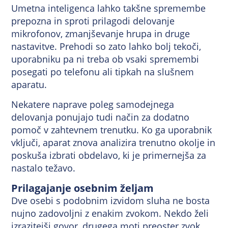
Umetna inteligenca lahko takšne spremembe
prepozna in sproti prilagodi delovanje
mikrofonov, zmanjševanje hrupa in druge
nastavitve. Prehodi so zato lahko bolj tekoči,
uporabniku pa ni treba ob vsaki spremembi
posegati po telefonu ali tipkah na slušnem
aparatu.
Nekatere naprave poleg samodejnega
delovanja ponujajo tudi način za dodatno
pomoč v zahtevnem trenutku. Ko ga uporabnik
vključi, aparat znova analizira trenutno okolje in
poskuša izbrati obdelavo, ki je primernejša za
nastalo težavo.
Prilagajanje osebnim željam
Dve osebi s podobnim izvidom sluha ne bosta
nujno zadovoljni z enakim zvokom. Nekdo želi
izrazitejši govor, drugega moti preoster zvok,