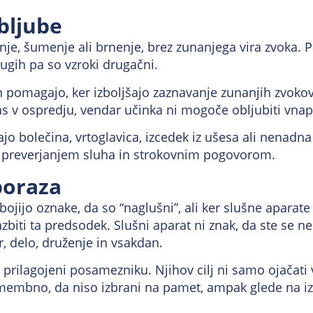
obljube
nje, šumenje ali brnenje, brez zunanjega vira zvoka. P
rugih pa so vzroki drugačni.
h pomagajo, ker izboljšajo zaznavanje zunanjih zvokov 
as v ospredju, vendar učinka ni mogoče obljubiti vnap
jo bolečina, vrtoglavica, izcedek iz ušesa ali nenadna
 s preverjanjem sluha in strokovnim pogovorom.
poraza
 bojijo oznake, da so “naglušni”, ali ker slušne aparat
azbiti ta predsodek. Slušni aparat ni znak, da ste se
r, delo, druženje in vsakdan.
in prilagojeni posamezniku. Njihov cilj ni samo ojača
omembno, da niso izbrani na pamet, ampak glede na izvi