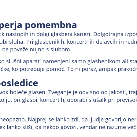
ooperja pomembna
ock nastopih in dolgi glasbeni karieri. Dolgotrajna iz
gubi sluha. Pri glasbenikih, koncertnih delavcih in re
va ne poveže nujno s sluhom.
slušni aparati namenjeni samo glasbenikom ali starejš
točke, ko potrebuje pomoč. To ni poraz, ampak praktič
posledice
ok boleče glasen. Tveganje je odvisno od jakosti, traj
ju, pri glasbi, koncertih, uporabi slušalk pri previsok
opazno. Najprej se lahko zdi, da ljudje govorijo nerazlo
vek lahko sliši, da nekdo govori, vendar ne razume ve