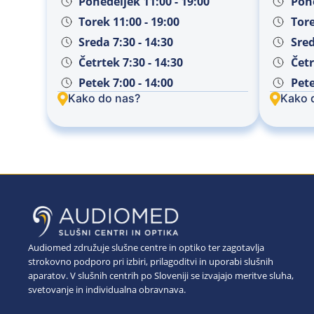
Ponedeljek 11:00 - 19:00
Pone
Torek 11:00 - 19:00
Tore
Sreda 7:30 - 14:30
Sred
Četrtek 7:30 - 14:30
Četr
Petek 7:00 - 14:00
Pete
Kako do nas?
Kako 
Audiomed združuje slušne centre in optiko ter zagotavlja
strokovno podporo pri izbiri, prilagoditvi in uporabi slušnih
aparatov. V slušnih centrih po Sloveniji se izvajajo meritve sluha,
svetovanje in individualna obravnava.