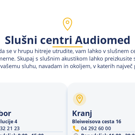
Slušni centri Audiomed
 da se v hrupu hitreje utrudite, vam lahko v slušnem
rimerne. Skupaj s slušnim akustikom lahko preizkusite s
a vašemu sluhu, navadam in okoljem, v katerih največ 
bor
Kranj
lucije 4
Bleiweisova cesta 16
32 21 23
04 292 60 00