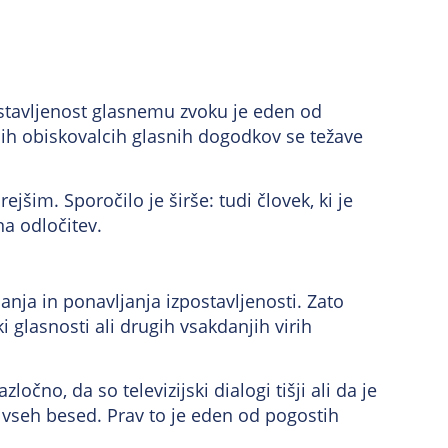
postavljenost glasnemu zvoku je eden od
dnih obiskovalcih glasnih dogodkov se težave
im. Sporočilo je širše: tudi človek, ki je
na odločitev.
anja in ponavljanja izpostavljenosti. Zato
i glasnosti ali drugih vsakdanjih virih
čno, da so televizijski dialogi tišji ali da je
č vseh besed. Prav to je eden od pogostih