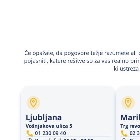
Če opažate, da pogovore težje razumete ali
pojasniti, katere rešitve so za vas realno p
ki ustrez
Ljubljana
Mari
Vošnjakova ulica 5
Trg revo
01 230 09 40
02 3