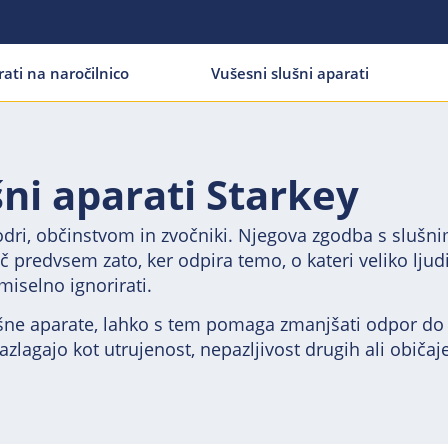
rati na naročilnico
Vušesni slušni aparati
šni aparati Starkey
 odri, občinstvom in zvočniki. Njegova zgodba s slušnim
predvsem zato, ker odpira temo, o kateri veliko ljud
smiselno ignorirati.
šne aparate, lahko s tem pomaga zmanjšati odpor do 
razlagajo kot utrujenost, nepazljivost drugih ali običaj