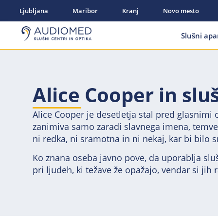
Ljubljana
Maribor
Kranj
Novo mesto
Slušni apa
Alice Cooper in slu
Alice Cooper je desetletja stal pred glasnimi
zanimiva samo zaradi slavnega imena, temveč 
ni redka, ni sramotna in ni nekaj, kar bi bilo 
Ko znana oseba javno pove, da uporablja slu
pri ljudeh, ki težave že opažajo, vendar si jih 