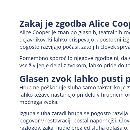
Zakaj je zgodba Alice C
Alice Cooper je znan po glasnih, teatralnih r
dejavnikov, ki lahko prispevajo k postopni iz
pogosto razvijajo počasi, zato jih človek spr
Pomembno sporočilo njegove zgodbe ni, da so 
vse življenje delal z zvokom, lahko pride do 
Glasen zvok lahko pusti 
Hrup ne poškoduje sluha samo takrat, ko je zv
lahko težave nastanejo pri delu v hrupnem okol
močnega zvoka.
Izguba sluha zaradi hrupa se pogosto razvija ne
pogovor v restavraciji postal napornejši. Člo
razlogov, zakaj ljudje pregled sluha odlašajo.