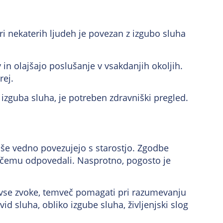
ri nekaterih ljudeh je povezan z izgubo sluha
in olajšajo poslušanje v vsakdanjih okoljih.
rej.
 izguba sluha, je potreben zdravniški pregled.
e še vedno povezujejo s starostjo. Zgodbe
 nečemu odpovedali. Nasprotno, pogosto je
ti vse zvoke, temveč pomagati pri razumevanju
d sluha, obliko izgube sluha, življenjski slog