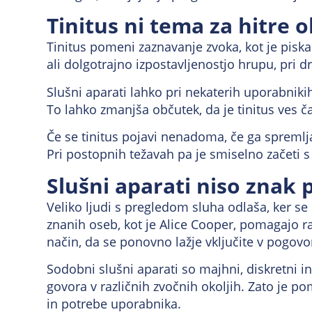
Tinitus ni tema za hitre 
Tinitus pomeni zaznavanje zvoka, kot je piska
ali dolgotrajno izpostavljenostjo hrupu, pri d
Slušni aparati lahko pri nekaterih uporabniki
To lahko zmanjša občutek, da je tinitus ves č
Če se tinitus pojavi nenadoma, če ga spremlja
Pri postopnih težavah pa je smiselno začeti
Slušni aparati niso znak 
Veliko ljudi s pregledom sluha odlaša, ker se
znanih oseb, kot je Alice Cooper, pomagajo r
način, da se ponovno lažje vključite v pogovo
Sodobni slušni aparati so majhni, diskretni 
govora v različnih zvočnih okoljih. Zato je p
in potrebe uporabnika.