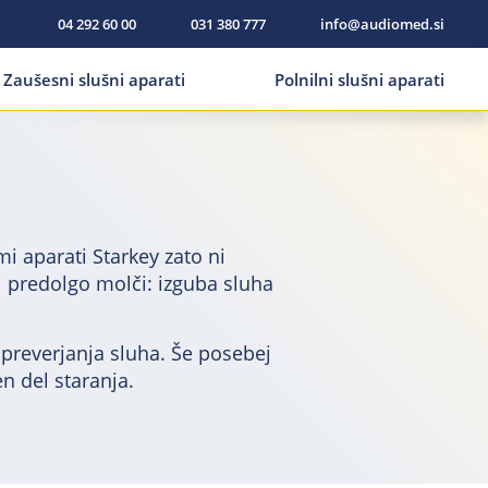
04 292 60 00
031 380 777
info@audiomed.si
Zaušesni slušni aparati
Polnilni slušni aparati
i aparati Starkey zato ni
i predolgo molči: izguba sluha
preverjanja sluha. Še posebej
en del staranja.